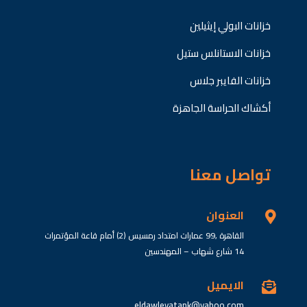
خزانات البولي إيثيلين
خزانات الاستانلس ستيل
خزانات الفايبر جلاس
أكشاك الحراسة الجاهزة
تواصل معنا
العنوان

القاهرة ,99 عمارات امتداد رمسيس (2) أمام قاعة المؤتمرات
14 شارع شهاب – المهندسين
الايميل

eldawleyatank@yahoo.com